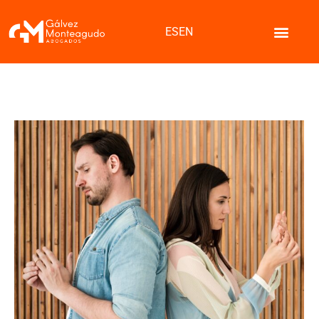
ES
EN