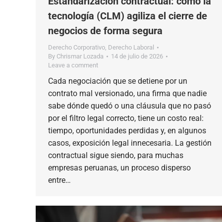
Estandarización contractual: cómo la
tecnología (CLM) agiliza el cierre de
negocios de forma segura
Derecho Corporativo
,
Derecho Laboral
By
Chrismar Lozada
14 de julio de 2026
Leave a comment
Cada negociación que se detiene por un
contrato mal versionado, una firma que nadie
sabe dónde quedó o una cláusula que no pasó
por el filtro legal correcto, tiene un costo real:
tiempo, oportunidades perdidas y, en algunos
casos, exposición legal innecesaria. La gestión
contractual sigue siendo, para muchas
empresas peruanas, un proceso disperso
entre…