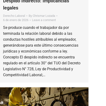
Despido Indirecto: Implicancias
legales
Derecho Laboral
By
Chrismar Lozada
6 de enero de 2026
Leave a comment
Se produce cuando el trabajador da por
terminada la relación laboral debido a las
conductas hostiles atribuibles al empleador,
generándose para este último consecuencias
jurídicas y económicas conforme a ley.
Concepto El despido indirecto se encuentra
regulado en el artículo 30° del TUO del Decreto
Legislativo N° 728, Ley de Productividad y
Competitividad Laboral;…