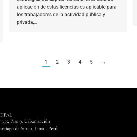
aplicación de estas licencias es aplicable para
los trabajadores de la actividad pública y
privada,…
1
2
3
4
5
→
CIPAL
 355, Piso 9, Urbanización
Santiago de Surco, Lima - Perú