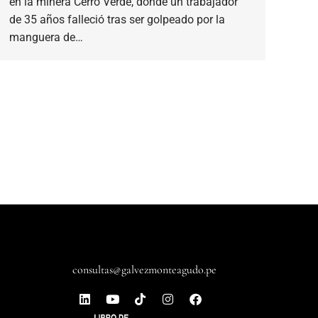
en la minera Cerro Verde, donde un trabajador
de 35 años falleció tras ser golpeado por la
manguera de…
consultas@galvezmonteagudo.pe