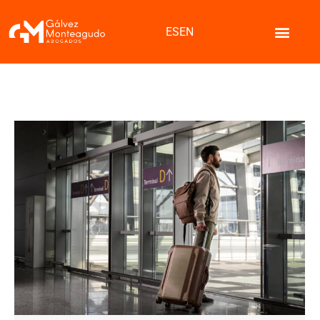
ES
EN