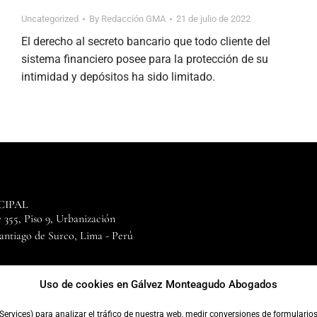
Uncategorized
By
Redacción GMA
21 de julio de 2022
El derecho al secreto bancario que todo cliente del
sistema financiero posee para la protección de su
intimidad y depósitos ha sido limitado.
CIPAL
 355, Piso 9, Urbanización
Santiago de Surco, Lima - Perú
0
24
Uso de cookies en Gálvez Monteagudo Abogados
Services) para analizar el tráfico de nuestra web, medir conversiones de formulario
23 Gálvez Monteagudo Abogados