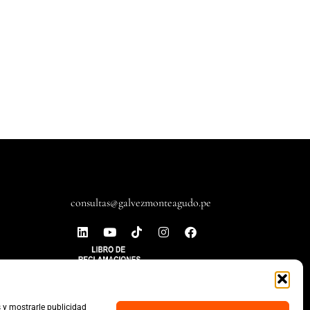
consultas@galvezmonteagudo.pe
s y mostrarle publicidad