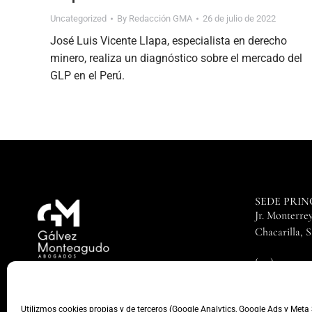
Uncategorized
By
Redacción GMA
26 de julio de 2022
José Luis Vicente Llapa, especialista en derecho
minero, realiza un diagnóstico sobre el mercado del
GLP en el Perú.
SEDE PRIN
Jr. Monterrey
Chacarilla, 
(511) 372 490
(51) 972 141 3
| Términos y condiciones
| Política de privacidad |
Utilizmos cookies propias y de terceros (Google Analytics, Google Ads y Meta 
Copyright © 20