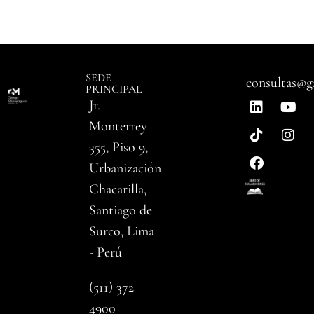
SEDE
consultas@g
PRINCIPAL
Jr.
Monterrey
355, Piso 9,
Urbanización
Chacarilla,
Santiago de
Surco, Lima
- Perú
(511) 372
4900