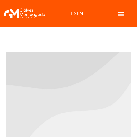
ES
EN