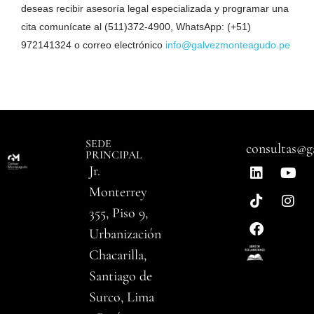
deseas recibir asesoría legal especializada y programar una
cita comunícate al (511)372-4900, WhatsApp: (+51)
972141324 o correo electrónico
info@galvezmonteagudo.pe
SEDE
consultas@g
PRINCIPAL
Jr.
Monterrey
355, Piso 9,
Urbanización
Chacarilla,
Santiago de
Surco, Lima