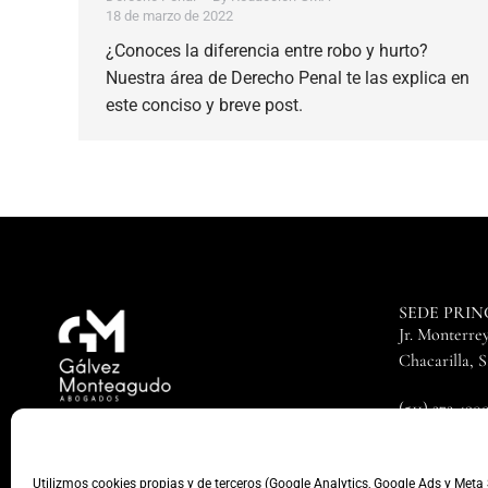
18 de marzo de 2022
¿Conoces la diferencia entre robo y hurto?
Nuestra área de Derecho Penal te las explica en
este conciso y breve post.
SEDE PRIN
Jr. Monterrey
Chacarilla, 
(511) 372 490
(51) 972 141 3
| Términos y condiciones
| Política de privacidad |
Utilizmos cookies propias y de terceros (Google Analytics, Google Ads y Meta 
Copyright © 20