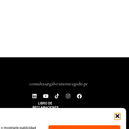
consultas@galvezmonteagudo.pe
s y mostrarle publicidad