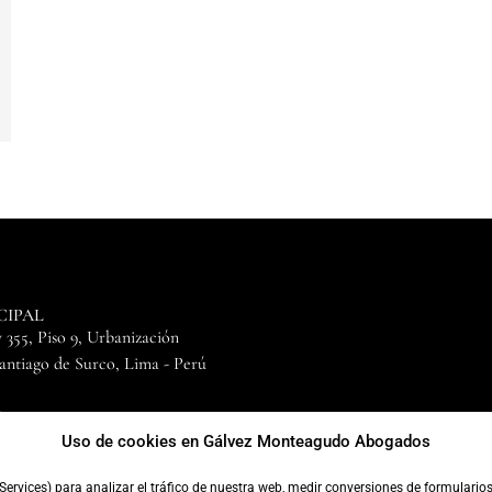
CIPAL
 355, Piso 9, Urbanización
Santiago de Surco, Lima - Perú
0
24
Uso de cookies en Gálvez Monteagudo Abogados
Services) para analizar el tráfico de nuestra web, medir conversiones de formulario
23 Gálvez Monteagudo Abogados