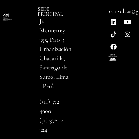
SEDE
consultas@g
PRINCIPAL
Jr.
Monterrey
355, Piso 9,
Urbanización
Chacarilla,
Santiago de
Surco, Lima
- Perú
(511) 372
4900
(51) 972 141
324