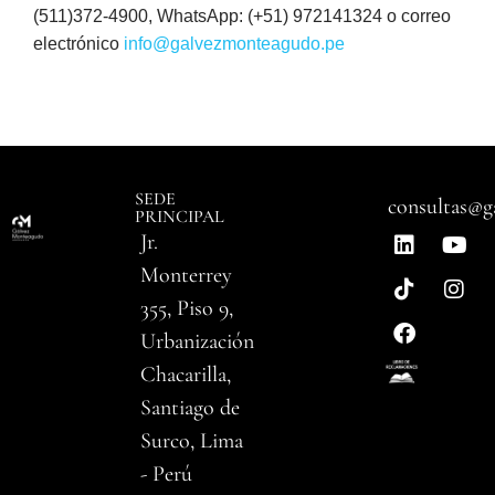
(511)372-4900, WhatsApp: (+51) 972141324 o correo
electrónico
info@galvezmonteagudo.pe
SEDE
consultas@g
PRINCIPAL
Jr.
Monterrey
355, Piso 9,
Urbanización
Chacarilla,
Santiago de
Surco, Lima
- Perú