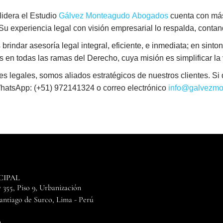
idera el Estudio
Gálvez Monteagudo Abogados
cuenta con más
. Su experiencia legal con visión empresarial lo respalda, conta
indar asesoría legal integral, eficiente, e inmediata; en sintoní
en todas las ramas del Derecho, cuya misión es simplificar la vi
egales, somos aliados estratégicos de nuestros clientes. Si d
WhatsApp: (+51) 972141324 o correo electrónico
info@galvezmo
CIPAL
 355, Piso 9, Urbanización
Santiago de Surco, Lima - Perú
0