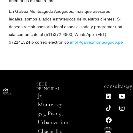
orientarlos en sus retos.
En Gálvez Monteagudo Abogados, más que asesores
legales, somos aliados estratégicos de nuestros clientes. Si
deseas recibir asesoría legal especializada y programar una
cita comunícate al (511)372-4900, WhatsApp: (+51)
972141324 o correo electrónico
info@galvezmonteagudo.pe
SEDE
consultas@g
PRINCIPAL
Jr.
Monterrey
355, Piso 9,
Urbanización
Chacarilla,