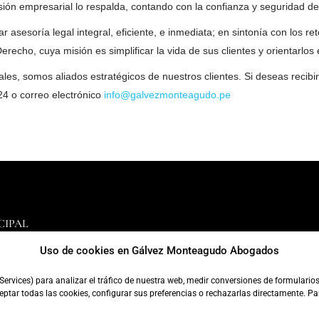
visión empresarial lo respalda, contando con la confianza y seguridad de
 asesoría legal integral, eficiente, e inmediata; en sintonía con los re
recho, cuya misión es simplificar la vida de sus clientes y orientarlos 
, somos aliados estratégicos de nuestros clientes. Si deseas recibir 
4 o correo electrónico
info@galvezmonteagudo.pe
CIPAL
 355, Piso 9, Urbanización
Uso de cookies en Gálvez Monteagudo Abogados
Santiago de Surco, Lima - Perú
Services) para analizar el tráfico de nuestra web, medir conversiones de formulario
0
tar todas las cookies, configurar sus preferencias o rechazarlas directamente. P
24