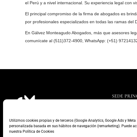
el Perú y a nivel internacional. Su experiencia legal con 
El principal compromiso de la firma de abogados es brindar
por profesionales especializados en todas las ramas del De
En Gálvez Monteagudo Abogados, más que asesores legales
comunícate al (511)372-4900, WhatsApp: (+51) 97214132
SEDE PRIN
Jr. Monterrey
Chacarilla, 
Utilizmos cookies propias y de terceros (Google Analytics, Google Ads y Meta 
(511) 372 490
personalizada basada en sus hábitos de navegación (remarketing). Puede acep
(51) 972 141 3
nuestra Política de Cookies