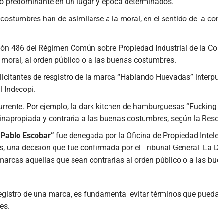
o predominante en un lugar y época determinados.
ostumbres han de asimilarse a la moral, en el sentido de la con
cisión 486 del Régimen Común sobre Propiedad Industrial de la 
a moral, al orden público o a las buenas costumbres.
icitantes de resgistro de la marca “Hablando Huevadas” interpu
l Indecopi.
ecurrente. Por ejemplo, la dark kitchen de hamburguesas “Fuckin
o inapropiada y contraria a las buenas costumbres, según la R
“Pablo Escobar”
fue denegada por la Oficina de Propiedad Intele
s, una decisión que fue confirmada por el Tribunal General. La
arcas aquellas que sean contrarias al orden público o a las b
l registro de una marca, es fundamental evitar términos que pue
es.