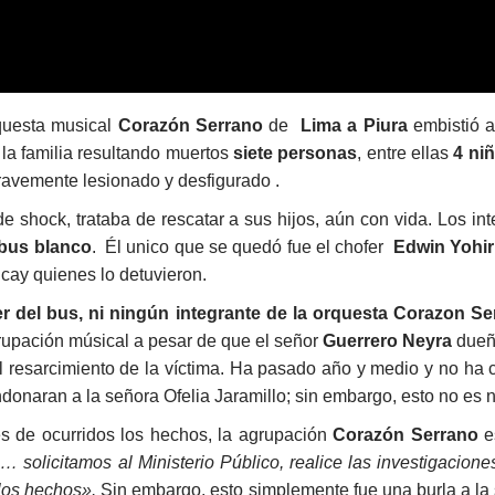
rquesta musical
Corazón Serrano
de
Lima a Piura
embistió a
e la familia resultando muertos
siete personas
, entre ellas
4 ni
ravemente lesionado y desfigurado .
e shock, trataba de rescatar a sus hijos, aún con vida. Los in
 bus blanco
. Él unico que se quedó fue el chofer
Edwin Yohi
ncay quienes lo detuvieron.
er del bus, ni ningún integrante de la orquesta Corazon S
upación músical a pesar de que el señor
Guerrero Neyra
dueño
l resarcimiento de la víctima. Ha pasado año y medio y no ha c
naran a la señora Ofelia Jaramillo; sin embargo, esto no es n
 de ocurridos los hechos, la agrupación
Corazón Serrano
e
… solicitamos al Ministerio Público, realice las investigacion
 los hechos».
Sin embargo, esto simplemente fue una burla a la