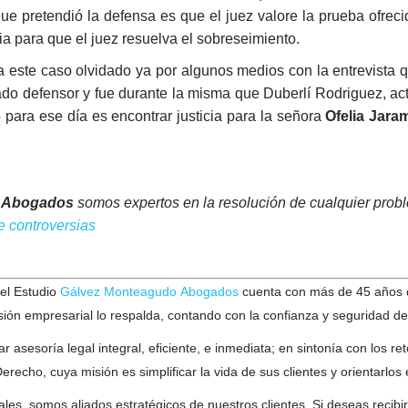
ue pretendió la defensa es que el juez valore la prueba ofrecid
a para que el juez resuelva el sobreseimiento.
tra este caso olvidado ya por algunos medios con la entrevista q
do defensor y fue durante la misma que Duberlí Rodriguez, act
 para ese día es encontrar justicia para la señora
Ofelia Jaram
o Abogados
somos expertos en la resolución de cualquier prob
de controversias
el Estudio
Gálvez Monteagudo Abogados
cuenta con más de 45 años de
visión empresarial lo respalda, contando con la confianza y seguridad de
 asesoría legal integral, eficiente, e inmediata; en sintonía con los re
recho, cuya misión es simplificar la vida de sus clientes y orientarlos 
, somos aliados estratégicos de nuestros clientes. Si deseas recibir 