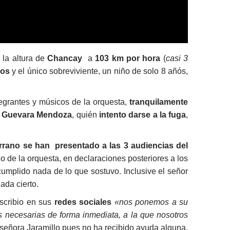
 la altura de
Chancay
a
103 km por hora
(
casi 3
ños
y el único sobreviviente, un niño de solo 8 añós,
tegrantes y músicos de la orquesta,
tranquilamente
r Guevara Mendoza
, quién
intento darse a la fuga
,
errano se han presentado a las 3 audiencias del
 de la orquesta, en declaraciones posteriores a los
umplido nada de lo que sostuvo. Inclusive el señor
ada cierto.
scribio en sus
redes sociales
«nos ponemos a su
es necesarias de forma inmediata, a la que nosotros
 señora Jaramillo pues no ha recibido ayuda alguna,