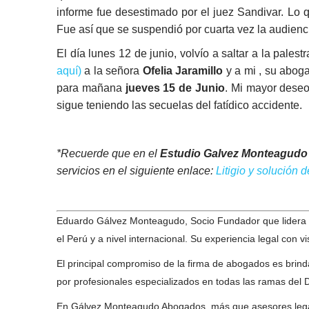
informe fue desestimado por el juez Sandivar. Lo q
Fue así que se suspendió por cuarta vez la audienci
El día lunes 12 de junio, volvío a saltar a la pales
aquí)
a la señora
Ofelia Jaramillo
y a mi , su aboga
para mañana
jueves 15 de Junio
. Mi mayor deseo
sigue teniendo las secuelas del fatídico accidente.
*Recuerde que en el
Estudio Galvez Monteagud
servicios en el siguiente enlace:
Litigio y solución 
Eduardo Gálvez Monteagudo, Socio Fundador que lidera 
el Perú y a nivel internacional. Su experiencia legal con 
El principal compromiso de la firma de abogados es brindar
por profesionales especializados en todas las ramas del De
En Gálvez Monteagudo Abogados, más que asesores legales