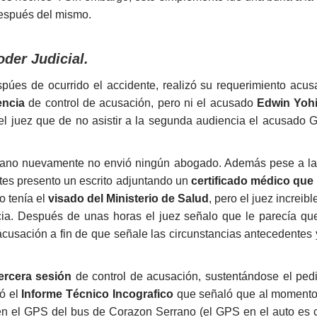
después del mismo.
oder Judicial.
púes de ocurrido el accidente, realizó su requerimiento acus
encia
de control de acusación, pero ni el acusado
Edwin Yoh
l juez que de no asistir a la segunda audiencia el acusado
rano nuevamente no envió ningún abogado. Además pese a la 
tes presento un escrito adjuntando un
certificado médico que
o tenía el
visado del Ministerio de Salud
, pero el juez increi
encia. Después de unas horas el juez señalo que le parecía q
 acusación a fin de que señale las circunstancias antecedente
ercera sesión
de control de acusación, sustentándose el pedi
ió el
Informe Técnico Incografico
que señaló que al momento
 en el GPS del bus de Corazon Serrano (el GPS en el auto es