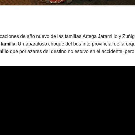
acaciones de año nuevo de las familias Artega Jaramillo y Zuñig
familia.
Un aparatoso choque del bus interprovincial de la orq
illo
que por azares del destino no estuvo en el accidente, pero