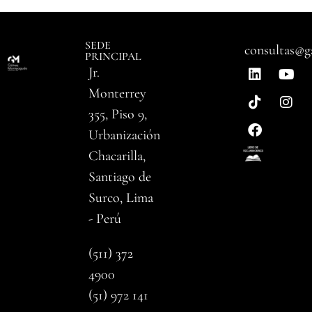
SEDE
consultas@g
PRINCIPAL
Jr.
Monterrey
355, Piso 9,
Urbanización
Chacarilla,
Santiago de
Surco, Lima
- Perú
(511) 372
4900
(51) 972 141