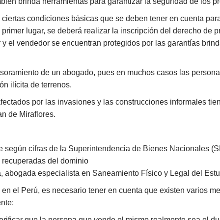
bién brinda herramientas para garantizar la seguridad de los pro
ciertas condiciones básicas que se deben tener en cuenta para
n primer lugar, se deberá realizar la inscripción del derecho de 
 y el vendedor se encuentran protegidos por las garantías brin
asesoramiento de un abogado, pues en muchos casos las persona
n ilícita de terrenos.
afectados por las invasiones y las construcciones informales tien
an de Miraflores.
e según cifras de la Superintendencia de Bienes Nacionales (SBN
s recuperadas del dominio
ada, abogada especialista en Saneamiento Físico y Legal del Es
en el Perú, es necesario tener en cuenta que existen varios med
nte:
rificar que la persona que vende el mismo realmente sea el due