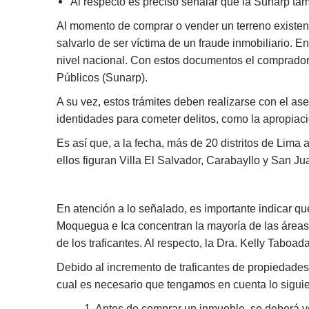
Al respecto es preciso señalar que la Sunarp tam
Al momento de comprar o vender un terreno existen 
salvarlo de ser víctima de un fraude inmobiliario. E
nivel nacional. Con estos documentos el comprador
Públicos (Sunarp).
A su vez, estos trámites deben realizarse con el 
identidades para cometer delitos, como la apropiació
Es así que, a la fecha, más de 20 distritos de Lima 
ellos figuran Villa El Salvador, Carabayllo y San Ju
En atención a lo señalado, es importante indicar qu
Moquegua e Ica concentran la mayoría de las área
de los traficantes. Al respecto, la Dra. Kelly Tabo
Debido al incremento de traficantes de propiedades 
cual es necesario que tengamos en cuenta lo siguie
1. Antes de comprar un inmueble, se deberá ve