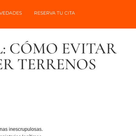
VEDADES
RESERVA TU CITA
: CÓMO EVITAR
ER TERRENOS
onas inescrupulosas.