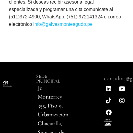
clientes. Si deseas recibir asesoría legal
especializada y programar una cita comunícate al
(511)372-4900, WhatsApp: (+51) 972141324 o correo
electrónico
info@galvezmonteagudo.pe
SEDE
consultas@g
PRINCIPAL
Jr.
Monterrey
355, Piso 9,
Urbanización
Chacarilla,
Santiago de