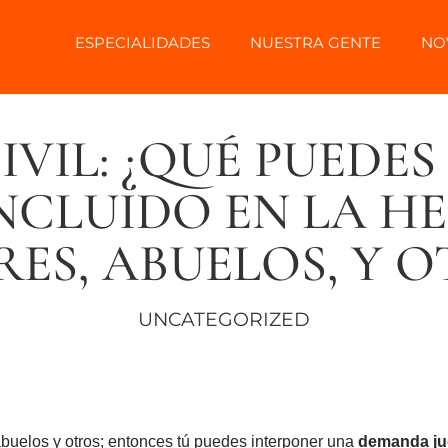
ESPECIALIDADES
NUESTRA GENTE
NO
VIL: ¿QUÉ PUEDE
NCLUIDO EN LA H
RES, ABUELOS, Y O
UNCATEGORIZED
abuelos y otros; entonces tú puedes interponer una
demanda jud