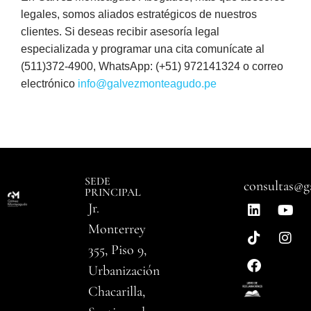
legales, somos aliados estratégicos de nuestros
clientes. Si deseas recibir asesoría legal
especializada y programar una cita comunícate al
(511)372-4900, WhatsApp: (+51) 972141324 o correo
electrónico
info@galvezmonteagudo.pe
SEDE
consultas@g
PRINCIPAL
Jr.
Monterrey
355, Piso 9,
Urbanización
Chacarilla,