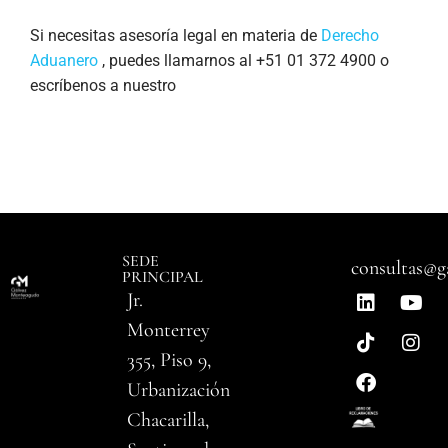
Si necesitas asesoría legal en materia de
Derecho
Aduanero
, puedes llamarnos al +51 01 372 4900 o
escríbenos a nuestro
SEDE
consultas@g
PRINCIPAL
Jr.
Monterrey
355, Piso 9,
Urbanización
Chacarilla,