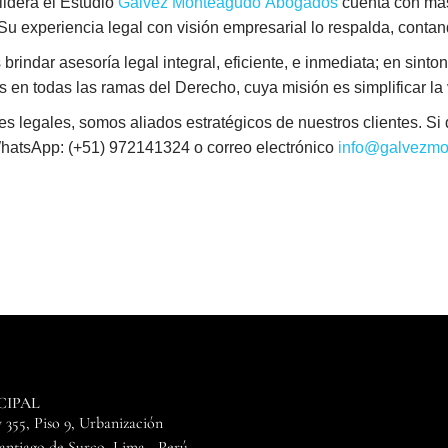
idera el Estudio
Gálvez Monteagudo Abogados
cuenta con más
. Su experiencia legal con visión empresarial lo respalda, conta
indar asesoría legal integral, eficiente, e inmediata; en sintoní
en todas las ramas del Derecho, cuya misión es simplificar la vi
egales, somos aliados estratégicos de nuestros clientes. Si d
WhatsApp: (+51) 972141324 o correo electrónico
info@galvezmo
CIPAL
 355, Piso 9, Urbanización
Santiago de Surco, Lima - Perú