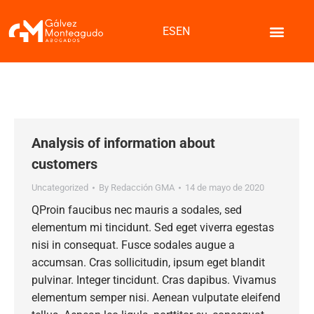
ES
EN
Analysis of information about
customers
Uncategorized
By
Redacción GMA
14 de mayo de 2020
QProin faucibus nec mauris a sodales, sed
elementum mi tincidunt. Sed eget viverra egestas
nisi in consequat. Fusce sodales augue a
accumsan. Cras sollicitudin, ipsum eget blandit
pulvinar. Integer tincidunt. Cras dapibus. Vivamus
elementum semper nisi. Aenean vulputate eleifend