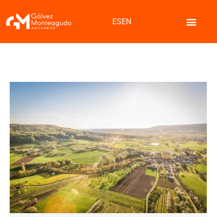
ES
EN