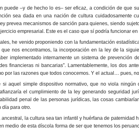
 puede –y de hecho lo es– ser eficaz, a condición de que su
nción sea dada en una nación de cultura cuidadosamente cum
a ley prevea mecanismos de sanción para quienes, siendo sujet
jercicio empresarial. Este es el caso que sí podría funcionar en 
es, he venido proponiendo con la fundamentación estadística
la que nos encontramos, la incorporación en la ley de la sigui
haber implementado internamente un sistema de prevención de 
dades financieras ni bancarias”. Lamentablemente, los dos an
mo por las razones que todos conocemos. Y el actual… pues, no
i aquel simple dispositivo normativo, que no viola ningún de
o, afianzaría el cumplimiento de la ley generando seguridad jur
sabilidad penal de las personas jurídicas, las cosas cambiar
 día para otro.
ncestral, la cultura sea tan infantil y huérfana de paternidad 
, en medio de esta díscola forma de ser que tenemos los peruanos