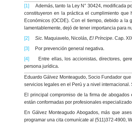
[1]
Además, tanto la Ley N° 30424, modificada por
constituyeron en la práctica el cumplimiento que 
Económicos (OCDE). Con el tiempo, debido a la grav
lamentablemente, dejó de tener importancia para n
[2]
Sic
. Maquiavelo, Nicolás,
El Príncipe
. Cap. XI
[3]
Por prevención general negativa.
[4]
Entre ellas, los accionistas, directores, geren
persona jurídica.
Eduardo Gálvez Monteagudo, Socio Fundador que l
servicios legales en el Perú y a nivel internacional
El principal compromiso de la firma de abogados es 
están conformadas por profesionales especializados 
En Gálvez Monteagudo Abogados, más que asesores
programar una cita comunícate al (511)372-4900, 