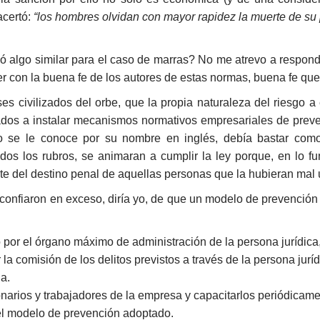
acertó:
“los hombres olvidan con mayor rapidez la muerte de su 
ió algo similar para el caso de marras? No me atrevo a respond
r con la buena fe de los autores de estas normas, buena fe que
es civilizados del orbe, que la propia naturaleza del riesgo a 
ados a instalar mecanismos normativos empresariales de preven
o se le conoce por su nombre en inglés, debía bastar como
os los rubros, se animaran a cumplir la ley porque, en lo f
e del destino penal de aquellas personas que la hubieran mal u
, confiaron en exceso, diría yo, de que un modelo de prevenci
por el órgano máximo de administración de la persona jurídica
r la comisión de los delitos previstos a través de la persona juríd
a.
onarios y trabajadores de la empresa y capacitarlos periódicam
el modelo de prevención adoptado.