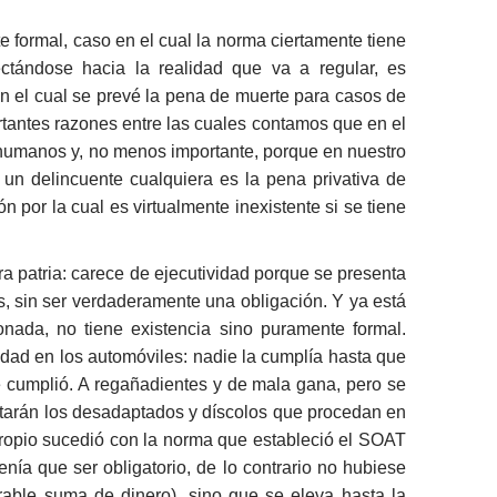
 formal, caso en el cual la norma ciertamente tiene
ectándose hacia la realidad que va a regular, es
en el cual se prevé la pena de muerte para casos de
portantes razones entre las cuales contamos que en el
 humanos y, no menos importante, porque en nuestro
 un delincuente cualquiera es la pena privativa de
 por la cual es virtualmente inexistente si se tiene
ra patria: carece de ejecutividad porque se presenta
s, sin ser verdaderamente una obligación. Y ya está
nada, no tiene existencia sino puramente formal.
ridad en los automóviles: nadie la cumplía hasta que
 cumplió. A regañadientes y de mala gana, pero se
altarán los desadaptados y díscolos que procedan en
 propio sucedió con la norma que estableció el SOAT
ía que ser obligatorio, de lo contrario no hubiese
rable suma de dinero), sino que se eleva hasta la