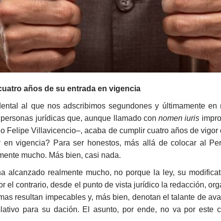
 cuatro años de su entrada en vigencia
tal al que nos adscribimos segundones y últimamente en m
s personas jurídicas que, aunque llamado con
nomen iuris
improp
igo Felipe Villavicencio–, acaba de cumplir cuatro años de vigo
n vigencia? Para ser honestos, más allá de colocar al Perú
mente mucho. Más bien, casi nada.
ha alcanzado realmente mucho, no porque la ley, su modifica
r el contrario, desde el punto de vista jurídico la redacción, or
mas resultan impecables y, más bien, denotan el talante de ava
tivo para su dación. El asunto, por ende, no va por este ca