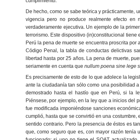
cumplimiento.
De hecho, como se sabe teórica y prácticamente, un
vigencia pero no produce realmente efecto en ni
verdaderamente ejecutiva. Un ejemplo de la primera
terrorismo. Este dispositivo (in)constitucional tien
Perú la pena de muerte se encuentra proscrita por
Código Penal, la tabla de conductas delictivas sa
libertad hasta por 25 años. La pena de muerte, pues
seriamente en cuenta que
nullum poena sine lege s
Es precisamente de esto de lo que adolece la legisl
ante la ciudadanía tan sólo como una posibilidad a
demostrado hasta el hastío que en Perú, si la l
Piénsese, por ejemplo, en la ley que a inicios del 
fue modificada imponiéndose sanciones económicas
cumplió, hasta que se convirtió en una costumbre, 
sentido contrario. Pero la presencia de éstos es t
que, como seguro que es, con mayor razón tenía un
funcionado: si uno no tiene el SOAT actualizado,