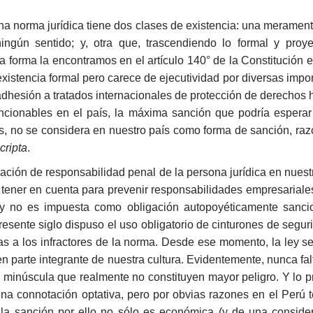
a norma jurídica tiene dos clases de existencia: una meramente
ngún sentido; y, otra que, trascendiendo lo formal y proy
 forma la encontramos en el artículo 140° de la Constitución 
e existencia formal pero carece de ejecutividad por diversas im
 adhesión a tratados internacionales de protección de derechos
ncionables en el país, la máxima sanción que podría esperar
, no se considera en nuestro país como forma de sanción, razón
cripta
.
ación de responsabilidad penal de la persona jurídica en nuest
 tener en cuenta para prevenir responsabilidades empresariale
ey no es impuesta como obligación autopoyéticamente sancio
presente siglo dispuso el uso obligatorio de cinturones de segu
 a los infractores de la norma. Desde ese momento, la ley se
en parte integrante de nuestra cultura. Evidentemente, nunca f
an minúscula que realmente no constituyen mayor peligro. Y lo
a connotación optativa, pero por obvias razones en el Perú ten
 la sanción por ello no sólo es económica (y de una conside