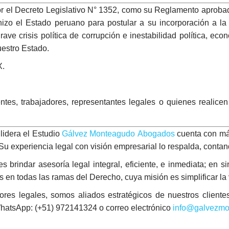
 el Decreto Legislativo N° 1352, como su Reglamento aprob
hizo el Estado peruano para postular a su incorporación a l
e crisis política de corrupción e inestabilidad política, eco
uestro Estado.
X.
tes, trabajadores, representantes legales o quienes realicen
idera el Estudio
Gálvez Monteagudo Abogados
cuenta con más
. Su experiencia legal con visión empresarial lo respalda, conta
brindar asesoría legal integral, eficiente, e inmediata; en sin
en todas las ramas del Derecho, cuya misión es simplificar la vi
 legales, somos aliados estratégicos de nuestros clientes. 
WhatsApp: (+51) 972141324 o correo electrónico
info@galvezmo