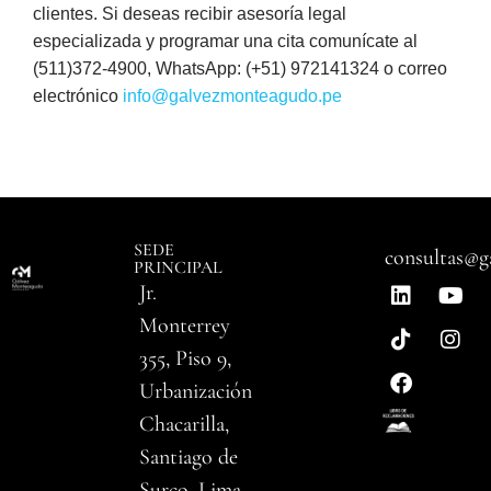
clientes. Si deseas recibir asesoría legal
especializada y programar una cita comunícate al
(511)372-4900, WhatsApp: (+51) 972141324 o correo
electrónico
info@galvezmonteagudo.pe
SEDE
consultas@g
PRINCIPAL
Jr.
Monterrey
355, Piso 9,
Urbanización
Chacarilla,
Santiago de
Surco, Lima