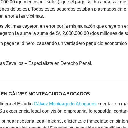
0.000.00 (quinientos mil soles); que el pago se iba a realizar 
llones de soles). Todos estos acuerdos estaban plasmados en el
 error a las víctimas.
s víctimas cayeron en error por la misma razón que creyeron e
egaron la suma la suma de S/. 2.000.000.00 (dos millones de so
pagar el dinero, causando un verdadero perjuicio económico a 
enas Zevallos – Especialista en Derecho Penal.
S EN GÁLVEZ MONTEAGUDO ABOGADOS
idera el Estudio
Gálvez Monteagudo Abogados
cuenta con más
. Su experiencia legal con visión empresarial lo respalda, conta
indar asesoría legal integral, eficiente, e inmediata; en sintoní