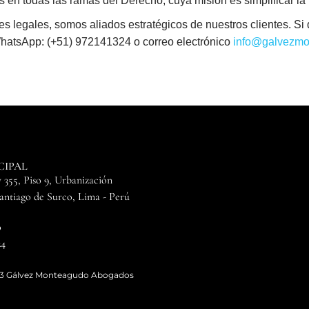
en todas las ramas del Derecho, cuya misión es simplificar la vi
egales, somos aliados estratégicos de nuestros clientes. Si d
WhatsApp: (+51) 972141324 o correo electrónico
info@galvezmo
CIPAL
 355, Piso 9, Urbanización
Santiago de Surco, Lima - Perú
0
24
23 Gálvez Monteagudo Abogados