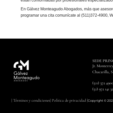
están conformadas por profesionales especializados 
En Gálvez Monteagudo Abogados, más que asesores l
programar una cita comunícate al (511)372-4900, 
SEDE PRIN
Jr. Monterrey
Chacarilla, 
(511) 372 490
(51) 972 141 3
| Términos y condiciones
| Política de privacidad |
Copyright © 20