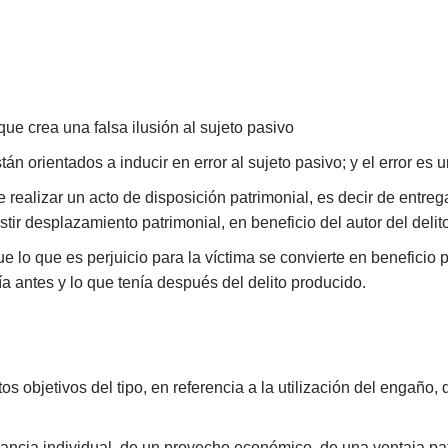
que crea una falsa ilusión al sujeto pasivo
án orientados a inducir en error al sujeto pasivo; y el error es u
e realizar un acto de disposición patrimonial, es decir de entre
tir desplazamiento patrimonial, en beneficio del autor del delito
e lo que es perjuicio para la víctima se convierte en beneficio p
 antes y lo que tenía después del delito producido.
objetivos del tipo, en referencia a la utilización del engaño, de
ncia individual, de un provecho económico, de una ventaja pat