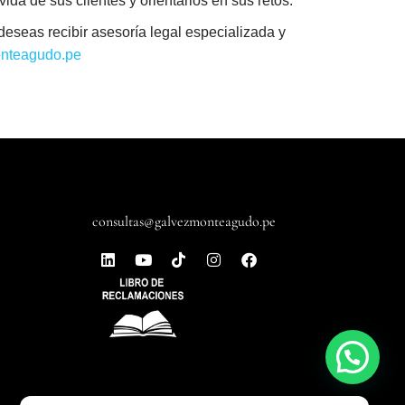
da de sus clientes y orientarlos en sus retos.
eseas recibir asesoría legal especializada y
nteagudo.pe
consultas@galvezmonteagudo.pe