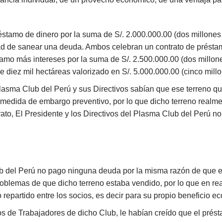
éstamo de dinero por la suma de S/. 2.000.000.00 (dos millones 
idad de sanear una deuda. Ambos celebran un contrato de prést
tamo más intereses por la suma de S/. 2.500.000.00 (dos millone
e diez mil hectáreas valorizado en S/. 5.000.000.00 (cinco millo
lasma Club del Perú y sus Directivos sabían que ese terreno q
a medida de embargo preventivo, por lo que dicho terreno realme
to, El Presidente y los Directivos del Plasma Club del Perú n
b del Perú no pago ninguna deuda por la misma razón de que e
lemas de que dicho terreno estaba vendido, por lo que en rea
 repartido entre los socios, es decir para su propio beneficio e
os de Trabajadores de dicho Club, le habían creído que el pré