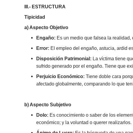
III.- ESTRUCTURA
Tipicidad
a) Aspecto Objetivo
Engaño:
Es un medio que falsea la realidad, 
Error:
El empleo del engaño, astucia, ardid est
Disposición Patrimonial:
La víctima tiene qu
sufrido generado por el engaño. Tiene que exis
Perjuicio Económico:
Tiene doble cara porqu
afectado globalmente, comparando lo que tenía
b) Aspecto Subjetivo
Dolo:
Es conocimiento o saber de los elementos 
económico; y la voluntad o querer realizarlos.
Ánimo de Lucro:
Es la búsqueda de una gana