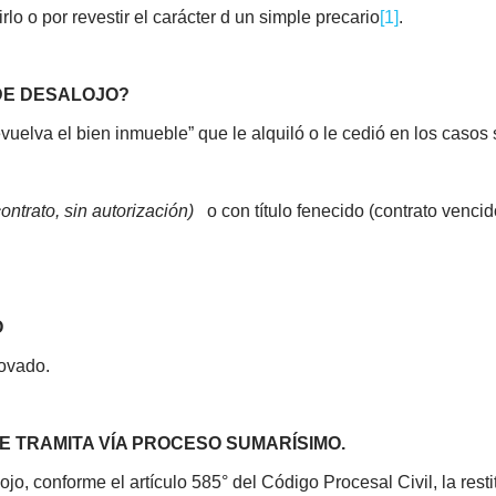
irlo o por revestir el carácter d un simple precario
[1]
.
 DE DESALOJO?
vuelva el bien inmueble” que le alquiló o le cedió en los casos 
contrato, sin autorización)
o con título fenecido (contrato vencid
O
novado.
SE TRAMITA VÍA PROCESO SUMARÍSIMO.
o, conforme el artículo 585° del Código Procesal Civil, la resti